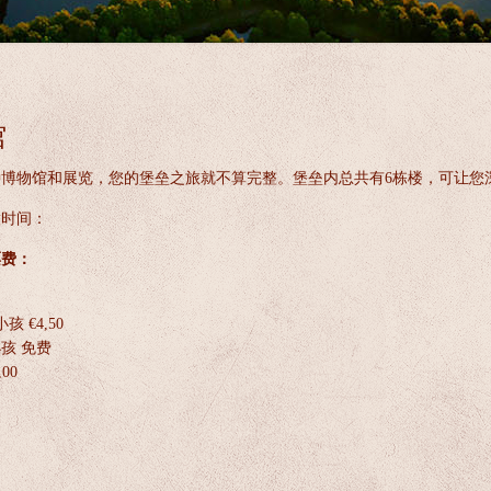
馆
种博物馆和展览，您的堡垒之旅就不算完整。堡垒内总共有6栋楼，可让您
放时间：
票费：
孩 €4,50
小孩 免费
00