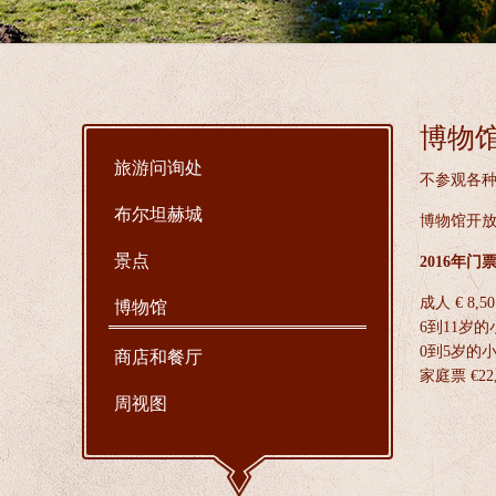
博物
旅游问询处
不参观各
布尔坦赫城
博物馆开
景点
2016年门
成人 € 8,50
博物馆
6到11岁的小
0到5岁的
商店和餐厅
家庭票 €22,
周视图